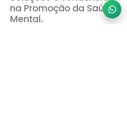
na Promoção da Saúde
Mental.
Diante desses desafios, algumas
soluções têm sido amplamente
discutidas:
1. Programa de Bem-Estar no
Trabalho
Empresas estão implementando
políticas de suporte psicológico,
como terapias online, horários
flexíveis e espaços de
descompressão.
2. Aumento da Consciência e