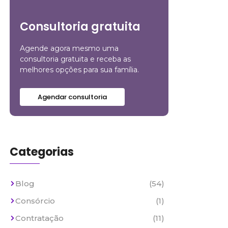
Consultoria gratuita
Agende agora mesmo uma
consultoria gratuita e receba as
melhores opções para sua família.
Agendar consultoria
Categorias
Blog
(54)
Consórcio
(1)
Contratação
(11)